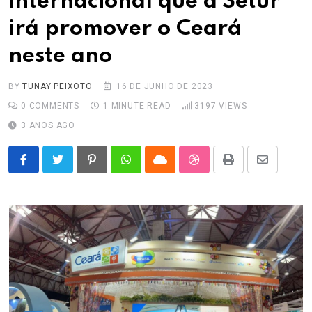
internacional que a Setur
irá promover o Ceará
neste ano
BY
TUNAY PEIXOTO
16 DE JUNHO DE 2023
0
COMMENTS
1 MINUTE READ
3197
VIEWS
3 ANOS AGO
Pinterest
Whatsapp
Cloud
StumbleUpon
Print
Share
via
Email