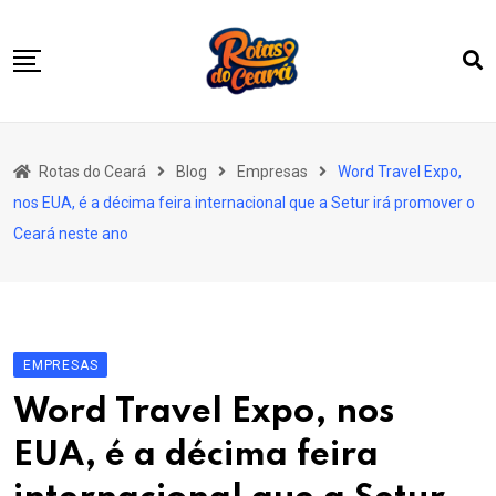
Skip
to
content
Home
Rotas do Ceará
Blog
Empresas
Word Travel Expo,
Quem Somos
nos EUA, é a décima feira internacional que a Setur irá promover o
Nossas Rotas
Ceará neste ano
Notícias
EmpreenderTur
Vitrine
EMPRESAS
Contato
Word Travel Expo, nos
EUA, é a décima feira