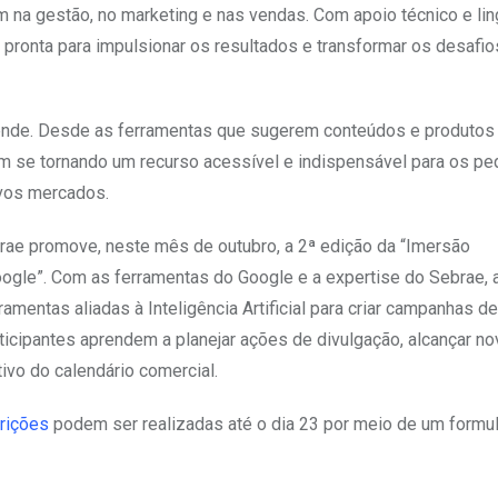
m na gestão, no marketing e nas vendas. Com apoio técnico e l
 pronta para impulsionar os resultados e transformar os desafi
preende. Desde as ferramentas que sugerem conteúdos e produtos
em se tornando um recurso acessível e indispensável para os p
ovos mercados.
rae promove, neste mês de outubro, a 2ª edição da “Imersão
ogle”. Com as ferramentas do Google e a expertise do Sebrae, 
mentas aliadas à Inteligência Artificial para criar campanhas d
rticipantes aprendem a planejar ações de divulgação, alcançar n
ivo do calendário comercial.
crições
podem ser realizadas até o dia 23 por meio de um formul