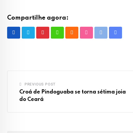
Compartilhe agora:
Pinterest
Whatsapp
Cloud
StumbleUpon
Print
Share
via
Email
PREVIOUS POST
Croá de Pindoguaba se torna sétima joia
do Ceará