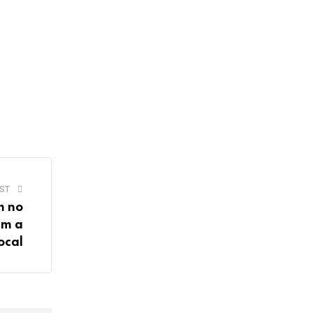
ST
m no
em a
ocal