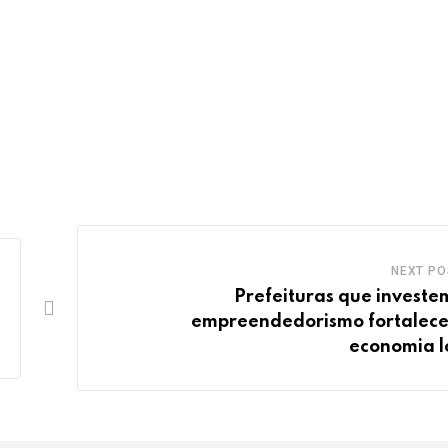
NEXT PO
Prefeituras que investe
empreendedorismo fortalec
economia l