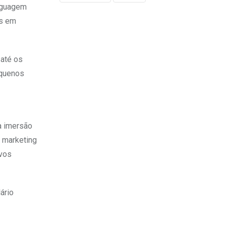
inguagem
os em
 até os
equenos
a imersão
e marketing
ovos
ário