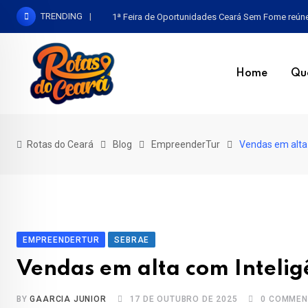
Skip
TRENDING
1ª Feira de Oportunidades Ceará Sem Fome reúne b
to
content
Home
Qu
Rotas do Ceará
Blog
EmpreenderTur
Vendas em alta c
EMPREENDERTUR
SEBRAE
Vendas em alta com Inteligê
BY
GAARCIA JUNIOR
17 DE OUTUBRO DE 2025
0
COMMEN