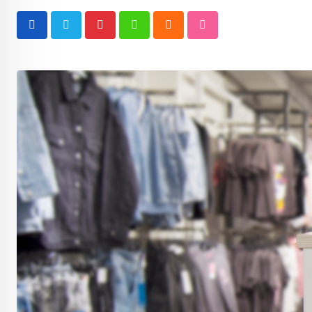
Pinterest
Whatsapp
Cloud
StumbleUpon