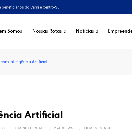
eneficiários do Cariri e Centro-Sul
em Somos
Nossas Rotas
Notícias
Empreende
om Inteligência Artificial
ncia Artificial
TS
1 MINUTE READ
274
VIEWS
10 MESES AGO