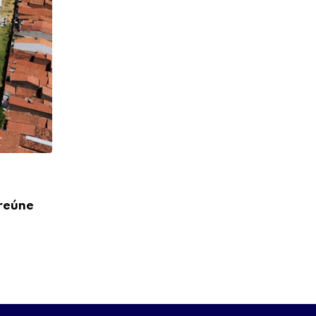
,
EMPREENDERTUR
SEBRAE
 reúne
Itapipoca recebe a 4ª edição do Seminá
Inovação
22 DE NOVEMBRO DE 2025