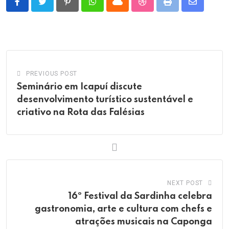
Pinterest
Whatsapp
Cloud
StumbleUpon
Print
Share
via
Email
PREVIOUS POST
Seminário em Icapuí discute
desenvolvimento turístico sustentável e
criativo na Rota das Falésias
NEXT POST
16º Festival da Sardinha celebra
gastronomia, arte e cultura com chefs e
atrações musicais na Caponga