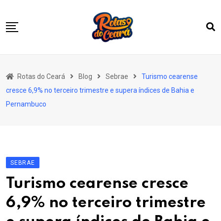
Skip
to
content
Home
Rotas do Ceará
Blog
Sebrae
Turismo cearense
Quem Somos
cresce 6,9% no terceiro trimestre e supera índices de Bahia e
Nossas Rotas
Pernambuco
Notícias
EmpreenderTur
Vitrine
SEBRAE
Contato
Turismo cearense cresce
6,9% no terceiro trimestre