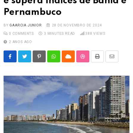
e supera índices de Bahia e
Pernambuco
BY
GAARCIA JUNIOR
28 DE NOVEMBRO DE 2024
0
COMMENTS
3 MINUTES READ
388
VIEWS
2 ANOS AGO
Pinterest
Whatsapp
Cloud
StumbleUpon
Print
Share
via
Email