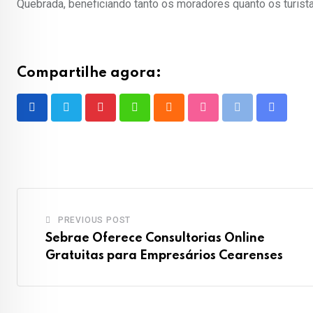
Quebrada, beneficiando tanto os moradores quanto os turista
Compartilhe agora:
Pinterest
Whatsapp
Cloud
StumbleUpon
Print
Share
via
Email
PREVIOUS POST
Sebrae Oferece Consultorias Online
Gratuitas para Empresários Cearenses