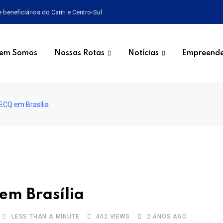
eneficiários do Cariri e Centro-Sul
em Somos
Nossas Rotas
Notícias
Empreende
CQ em Brasília
m Brasília
LESS THAN A MINUTE
402
VIEWS
2 ANOS AGO