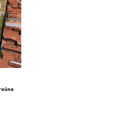
,
EMPREENDERTUR
SEBRAE
 reúne
Itapipoca recebe a 4ª edição do Seminá
Inovação
22 DE NOVEMBRO DE 2025