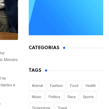
CATEGORIAS
Ruy
do Ministro
TAGS
l na
sitantes e
Animal
Fashion
Food
Health
Music
Politics
Race
Sports
a
Technology
Travel