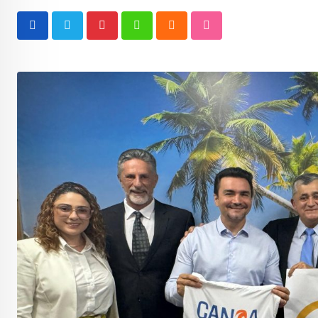
Pinterest
Whatsapp
Cloud
StumbleUpon