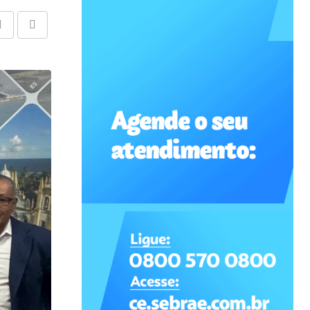
Share
Print
via
Email