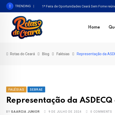
Skip
TRENDING
1ª Feira de Oportunidades Ceará Sem Fome reúne b
to
content
Home
Qu
Rotas do Ceará
Blog
Falésias
Representação da ASDE
FALÉSIAS
SEBRAE
Representação da ASDECQ e
BY
GAARCIA JUNIOR
9 DE JULHO DE 2024
0
COMMENTS