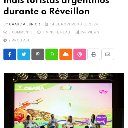
mais turistas argentinos
durante o Réveillon
BY
GAARCIA JUNIOR
14 DE NOVEMBRO DE 2024
0
COMMENTS
1 MINUTE READ
356
VIEWS
2 ANOS AGO
Pinterest
Whatsapp
Cloud
StumbleUpon
Print
Share
via
Email