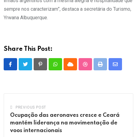
irmãos argentinos com a mesma alegria e hospitalidade que
sempre nos caracterizam”, destaca a secretária do Turismo,
Yrwana Albuquerque.
Share This Post:
Pinterest
Whatsapp
Cloud
StumbleUpon
Print
Share
via
Email
PREVIOUS POST
Ocupação das aeronaves cresce e Ceará
mantém liderança na movimentação de
voos internacionais