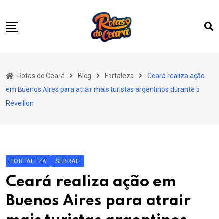
Skip
to
content
Home
Rotas do Ceará
Blog
Fortaleza
Ceará realiza ação
Quem Somos
em Buenos Aires para atrair mais turistas argentinos durante o
Nossas Rotas
Réveillon
Notícias
EmpreenderTur
Vitrine
FORTALEZA
SEBRAE
Contato
Ceará realiza ação em
Buenos Aires para atrair